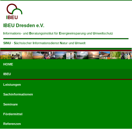
IBEU Dresden e.V.
I
nformations- und
B
eratungsinstitut für
E
nergieeinsparung und
U
mweltschutz
SINU
-
S
ächsischer
I
nformationsdienst
N
atur und
U
mwelt
HOME
IBEU
Leistungen
Sachinformationen
Seminare
Fördermittel
Referenzen