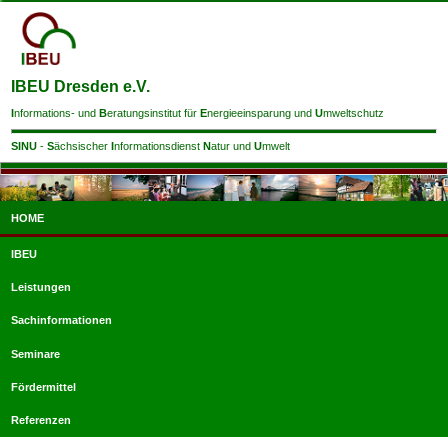
IBEU Dresden e.V.
I
nformations- und
B
eratungsinstitut für
E
nergieeinsparung und
U
mweltschutz
SINU
-
S
ächsischer
I
nformationsdienst
N
atur und
U
mwelt
HOME
IBEU
Leistungen
Sachinformationen
Seminare
Fördermittel
Referenzen