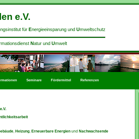
en e.V.
ngsinstitut für
E
nergieeinsparung und
U
mweltschutz
rmationsdienst
N
atur und
U
mwelt
ormationen
Seminare
Fördermittel
Referenzen
e.V.
ntlichkeitsarbeit
Gebäude
,
Heizung
,
Erneuerbare Energien
und
Nachwachsende