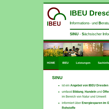
IBEU Dresd
I
nformations- und
B
eratu
SINU
-
S
ächsischer
I
nfo
HOME
IBEU
Leistungen
Sachinf
SINU
ist ein
Angebot von IBEU Dresden 
umfasst
Bildung
,
Handeln
und
Öffe
im Bereich von Natur und Umwelt
informiert über
Energiesparen im 
Rohstoffe